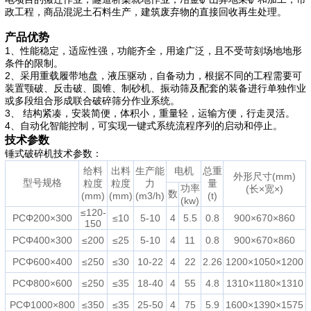
政工程，商品混泥土石料生产，建筑废弃物的直接回收再生处理。
产品优势
1、性能稳定，适应性强，功能齐全，用途广泛，且不受苛刻场地地形
条件的限制。
2、采用重载履带地盘，液压驱动，自备动力，根据不同的工程需要可
装置颚破、反击破、圆锥、制砂机、振动筛及配套的装备进行单独作业
或多段组合形成联合破碎筛分作业系统。
3、 结构紧凑，安装简便，体积小，重量轻，运输方便，行走灵活。
4、自动化智能控制，可实现一键式系统流程序列的启动和停止。
技术参数
锤式破碎机技术参数：
给料
出料
生产能
电机
总重
外形尺寸(mm)
型号规格
粒度
粒度
力
量
功率
(长×宽×)
数
(mm)
(mm)
(m3/h)
(t)
(kw)
≤120-
PCΦ200×300
≤10
5-10
4
5.5
0.8
900×670×860
150
PCΦ400×300
≤200
≤25
5-10
4
11
0.8
900×670×860
PCΦ600×400
≤250
≤30
10-22
4
22
2.26
1200×1050×1200
PCΦ800×600
≤250
≤35
18-40
4
55
4.8
1310×1180×1310
PCΦ1000×800
≤350
≤35
25-50
4
75
5.9
1600×1390×1575