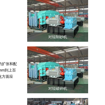
对辊制砂机
的扩张和配
mm到上百
化方面应
对辊破碎机