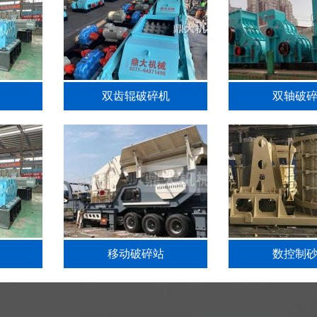
双齿辊破碎机
双轴破
移动破碎站
数控制