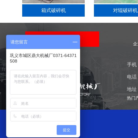
箱式破碎机
对辊破碎机
返回顶部 ↑
请您留言
企
巩义市城区鼎大机械厂0371-64371
508
手机：
电话：
地址
热门
提交