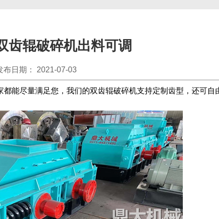
双齿辊破碎机出料可调
发布日期： 2021-07-03
家都能尽量满足您，我们的双齿辊破碎机支持定制齿型，还可自