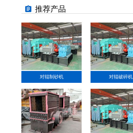
推荐产品
对辊制砂机
对辊破碎机