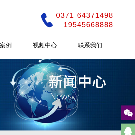
0371-64371498
19545668888
案例
视频中心
联系我们