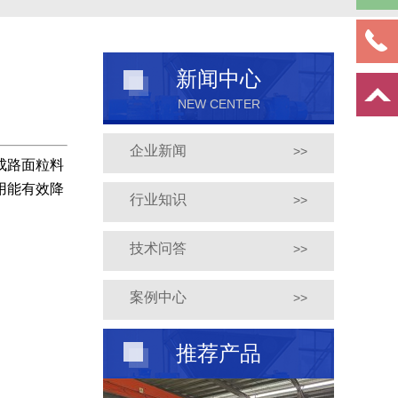
新闻中心
NEW CENTER
企业新闻
>>
成路面粒料
用能有效降
行业知识
>>
技术问答
>>
案例中心
>>
推荐产品