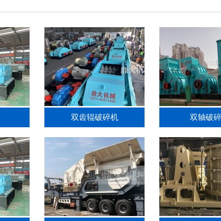
双齿辊破碎机
双轴破