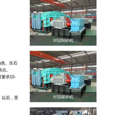
对辊制砂机
油焦、生石
特点。
要求10-
对辊破碎机
）以后，受