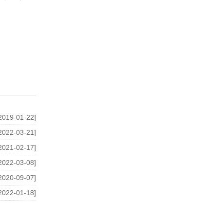
2019-01-22]
2022-03-21]
2021-02-17]
2022-03-08]
2020-09-07]
2022-01-18]