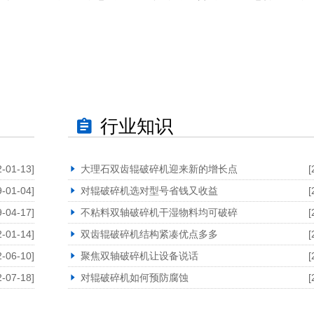
行业知识
2-01-13]
大理石双齿辊破碎机迎来新的增长点
[
9-01-04]
对辊破碎机选对型号省钱又收益
[
9-04-17]
不粘料双轴破碎机干湿物料均可破碎
[
2-01-14]
双齿辊破碎机结构紧凑优点多多
[
2-06-10]
聚焦双轴破碎机让设备说话
[
2-07-18]
对辊破碎机如何预防腐蚀
[