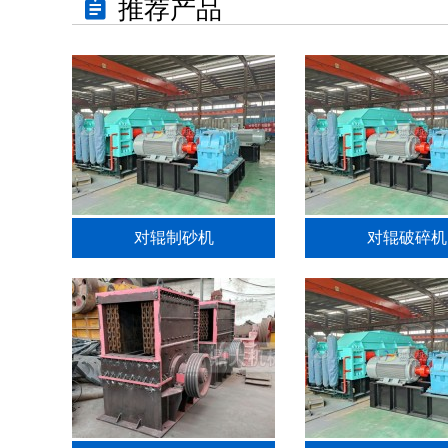
推荐产品
对辊制砂机
对辊破碎机