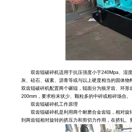
双齿辊破碎机适用于抗压强度小于240Mpa、湿度
灰、硅石、碳素、沥青等或与以上硬度相当的固体物
双齿辊破碎机配置两个碾辊，辊面分为狼牙齿、环形齿、
200mm，要求粉末状少、颗粒多的中碎或粗碎场合。
双齿辊破碎机工作原理
双齿辊破碎机是利用两个耐磨合金齿辊，相对旋转产
到两齿辊相对旋转的挤压力和剪切力作用，在挤轧、