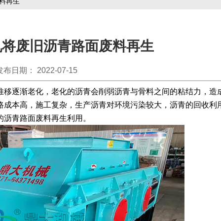
料再生
机将废旧沥青路面废料再生
发布日期： 2022-07-15
移逐渐老化，老化的沥青会削弱沥青与骨料之间的粘结力，造
路成本高，施工复杂，生产沥青对环境污染较大，沥青的回收利
的沥青路面废料再生利用。