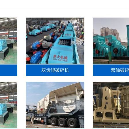
双齿辊破碎机
双轴破