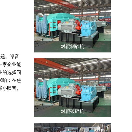
对辊制砂机
题。噪音
一家企业能
备的选择问
影响；在焦
减小噪音。
对辊破碎机