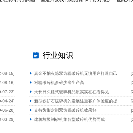
行业知识
2-08-15]
真金不怕火炼双齿辊破碎机无愧用户打造自己
[
2-08-16]
对辊破碎机多碎少磨生产高
[
0-07-23]
天长日久锤式破碎机品质实实在在看得见
[
9-04-24]
新型铁矿石破碎机的发展注重客户体验度的提
[
0-06-28]
支持齿形定制双齿辊破碎机效果好
[
3-03-29]
建筑垃圾制砂机集各型破碎机优势而成-
[