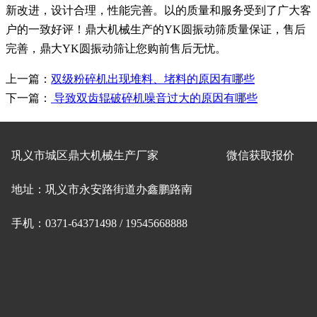
新改进，设计合理，性能完善。以的质量和服务受到了广大客
户的一致好评！鼎大机械生产的YK圆振动筛质量保证，售后
完善，鼎大YK圆振动筛让您购前售后无忧。
上一篇：
双级粉碎机出现堆料、堵料的原因有哪些
下一篇：
导致双齿辊破碎机噪音过大的原因有哪些
巩义市城区鼎大机械生产厂家
微信获取报价
地址：巩义市永安路街道办鑫鹏路南
手机：0371-64371498 / 19545668888