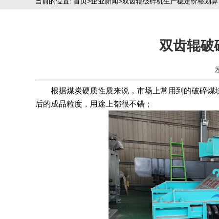
当前的位置:
首页
>
企业新闻
>双齿辊破碎机生产稳定价格划算
双齿辊破
根据煤炭硬质性质来说，市场上常用到的破碎煤块
后的成品粒度，用途上都很不错；