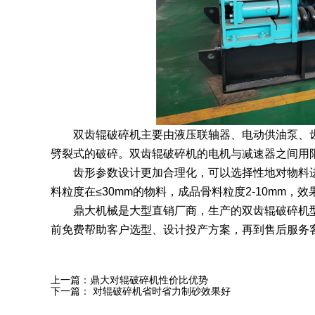
双齿辊破碎机主要由液压联轴器、电动供油泵、齿
劈裂式的破碎。双齿辊破碎机的电机与减速器之间用
齿形参数设计更加合理化，可以选择性地对物料进
料粒度在≤30mm的物料，成品骨料粒度2-10mm，
鼎大机械是大型直销厂商，生产的双齿辊破碎机型
前免费帮助客户选型、设计投产方案，再到售后服务
上一篇：
鼎大对辊破碎机性价比优势
下一篇：
对辊破碎机省时省力制砂效果好