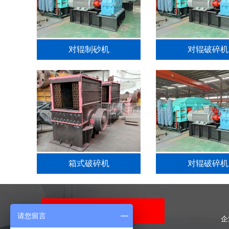
对辊制砂机
对辊破碎机
箱式破碎机
对辊破碎机
返回顶部 ↑
请您留言
企