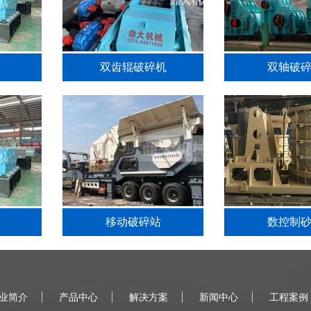
双齿辊破碎机
双轴破
移动破碎站
数控制
业简介
产品中心
解决方案
新闻中心
工程案例