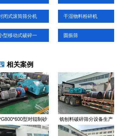
封闭式滚筒筛分机
干湿物料粉碎机
小型移动式破碎一
圆振筛
相关案例
PG800*600型对辊制砂
铣刨料破碎筛分设备生产
机发往重庆
线一套发往浙江绍兴