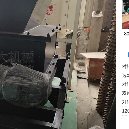
8
对
选
对
双
对
12